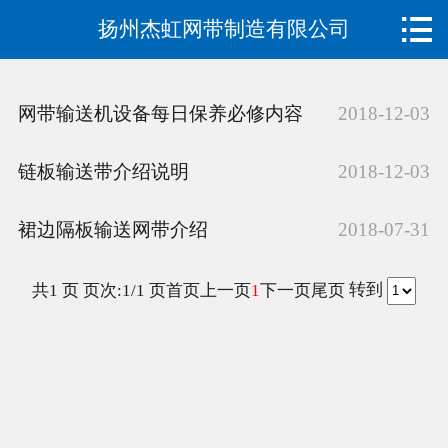

扬州杰虹网带制造有限公司
首页

关于我们
网带输送机设备每日保养必修内容
2018-12-03
产品展示
链板输送带介绍说明
2018-12-03
新闻资讯
裙边隔板输送网带介绍
2018-07-31
厂房设备
常见问题
转到
共1 页 页次:1/1 页
首页
上一页
下一页
尾页
1
销售网络
在线留言
联系我们