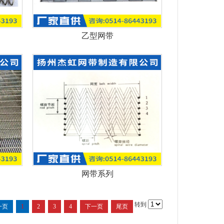
乙型网带
网带系列
转到
一页
1
2
3
4
下一页
尾页